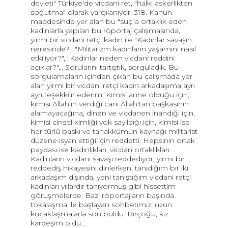
devleti" Türkiye'de vicdani ret, "halkı askerlikten
soğutma" olarak yargılanıyor. 318. Kanun
maddesinde yer alan bu "suç"a ortaklık eden
kadınlarla yapılan bu röportaj çalışmasında,
yirmi bir vicdani retçi kadın ile "Kadınlar savaşın
neresinde?", "Militarizm kadınların yaşamını nasıl
etkiliyor?", "Kadınlar neden vicdani reddini
açıklar?"… Sorularını tartıştık, sorguladık. Bu
sorgulamaların içinden çıkan bu çalışmada yer
alan yirmi bir vicdani retçi kadın arkadaşıma ayrı
ayrı teşekkür ederim. Kimisi anne olduğu için,
kimisi Allah'ın verdiği canı Allah'tan başkasının
alamayacağına, dinen ve vicdanen inandığı için,
kimisi cinsel kimliği yok sayıldığı için, kimisi ise
her türlü baskı ve tahakkümün kaynağı militarist
düzene isyan ettiği için reddetti. Hepsinin ortak
paydası ise kadınlıkları, vicdan ortaklıkları…
Kadınların vicdanı savaşı reddediyor, yirmi bir
reddediş hikayesini dinlerken, tanıdığım bir iki
arkadaşım dışında, yeni tanıştığım vicdani retçi
kadınları yıllardır tanıyormuş gibi hissettim
görüşmelerde. Bazı röportajların başında
tokalaşma ile başlayan sohbetimiz, uzun
kucaklaşmalarla son buldu. Birçoğu, kız
kardeşim oldu...