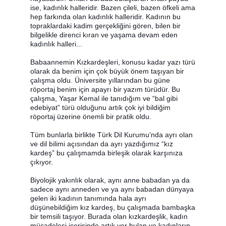
ise, kadınlık halleridir. Bazen çileli, bazen öfkeli ama
hep farkında olan kadınlık halleridir. Kadının bu
topraklardaki kadim gerçekliğini gören, bilen bir
bilgelikle direnci kıran ve yaşama devam eden
kadınlık halleri.
..
Babaannemin Kızkardeşleri, konusu kadar yazı türü
olarak da benim için çok büyük önem taşıyan bir
çalışma oldu. Üniversite yıllarından bu güne
röportaj benim için apayrı bir yazım türüdür. Bu
çalışma, Yaşar Kemal ile tanıdığım ve “bal gibi
edebiyat” türü olduğunu artık çok iyi bildiğim
röportaj üzerine önemli bir pratik oldu.
Tüm bunlarla birlikte Türk Dil Kurumu’nda ayrı olan
ve dil bilimi açısından da ayrı yazdığımız “kız
kardeş” bu çalışmamda birleşik olarak karşınıza
çıkıyor.
Biyolojik yakınlık olarak, aynı anne babadan ya da
sadece aynı anneden ve ya aynı babadan dünyaya
gelen iki kadının tanımında hala ayrı
düşünebildiğim kız kardeş, bu çalışmada bambaşka
bir temsili taşıyor. Burada olan kızkardeşlik, kadın
mücadelesi içerisinde artık yer bulan ve kadınların