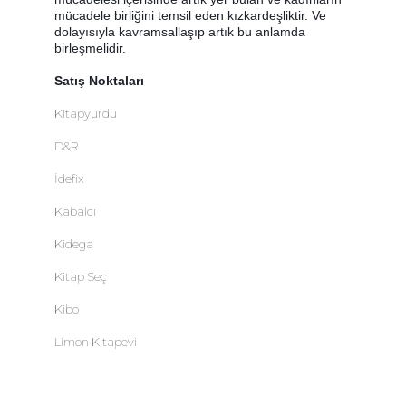
mücadele birliğini temsil eden kızkardeşliktir. Ve
dolayısıyla kavramsallaşıp artık bu anlamda
birleşmelidir.
Satış Noktaları
Kitapyurdu
D&R
İdefix
Kabalcı
Kidega
Kitap Seç
Kibo
Limon Kitapevi